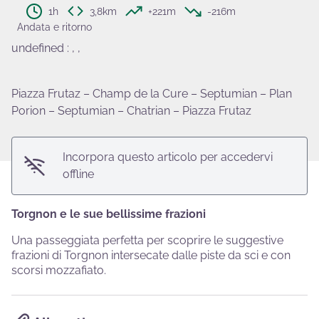
1h
3,8km
+221m
-216m
Andata e ritorno
undefined
:
, ,
View picture in full screen
Piazza Frutaz – Champ de la Cure – Septumian – Plan
Porion – Septumian – Chatrian – Piazza Frutaz
Incorpora questo articolo per accedervi
offline
Torgnon e le sue bellissime frazioni
Una passeggiata perfetta per scoprire le suggestive
frazioni di Torgnon intersecate dalle piste da sci e con
scorsi mozzafiato.