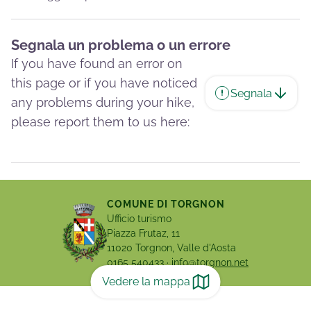
Segnala un problema o un errore
If you have found an error on
this page or if you have noticed
Segnala
any problems during your hike,
please report them to us here:
COMUNE DI TORGNON
Ufficio turismo
Piazza Frutaz, 11
11020 Torgnon, Valle d'Aosta
0165 540433
·
info@torgnon.net
Vedere la mappa