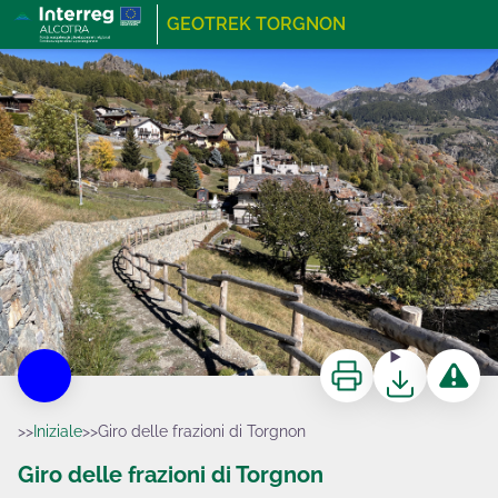
Giro delle frazioni di Torgnon
GEOTREK TORGNON
Deborah Bionaz
Stampa
Scaricare
Segnala 
>>
Iniziale
>
>
Giro delle frazioni di Torgnon
Giro delle frazioni di Torgnon