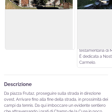
Septumian
Chatrian
A ridosso delle piste da sci, la
La frazione di Cha
frazione di Septumian e
attraversata da un
View picture in full screen
impreziosita da case di legno e
ciottoli e sovrast
pietro come vuole la tradizione
chiesetta fondata 
valdostana.
seguito ad una d
testamentaria di 
È dedicata a Nost
Carmelo.
Descrizione
Da piazza Frutaz, proseguire sulla strada in direzione
ovest. Arrivare fino alla fine della strada, in prossimità dei
campi da tennis. Da qui imboccare un evidente sentiero
che attraversando i prati di Champ de la Cure in poco