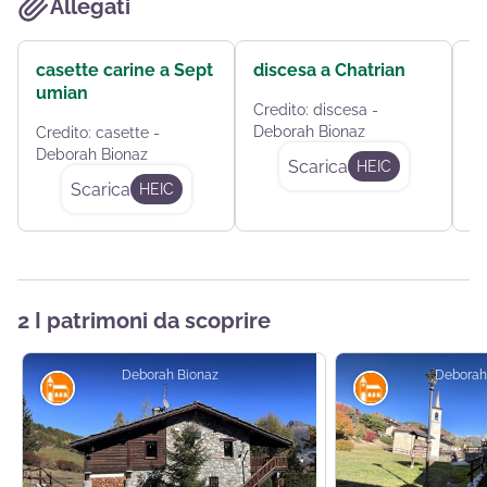
Allegati
casette carine a Sept
discesa a Chatrian
i
umian
Credito:
discesa -
Cr
Deborah Bionaz
De
Credito:
casette -
Deborah Bionaz
Scarica
HEIC
Scarica
HEIC
2 I patrimoni da scoprire
Deborah Bionaz
Deborah