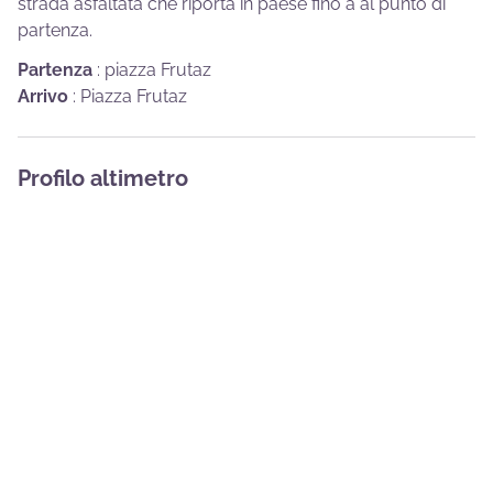
strada asfaltata che riporta in paese fino a al punto di
partenza.
Partenza
:
piazza Frutaz
Arrivo
:
Piazza Frutaz
Profilo altimetro