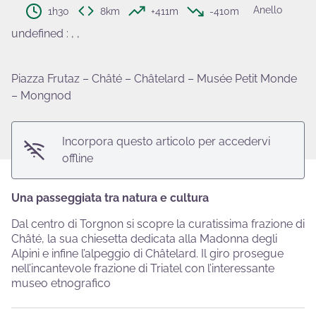
Anello
1h30
8km
+411m
-410m
undefined
:
, ,
View picture in full screen
Piazza Frutaz – Châté – Châtelard – Musée Petit Monde
– Mongnod
Incorpora questo articolo per accedervi
offline
Una passeggiata tra natura e cultura
Dal centro di Torgnon si scopre la curatissima frazione di
Châté, la sua chiesetta dedicata alla Madonna degli
Alpini e infine l’alpeggio di Châtelard. Il giro prosegue
nell’incantevole frazione di Triatel con l’interessante
museo etnografico