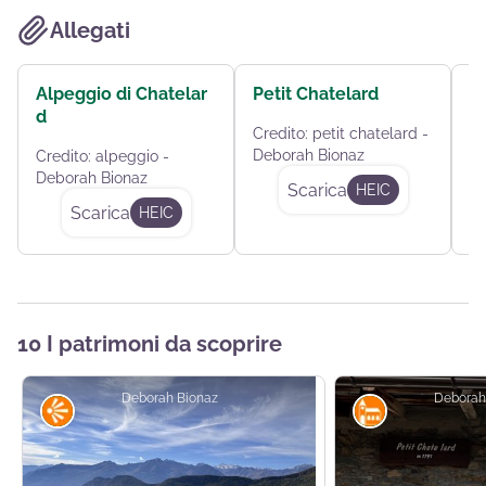
Allegati
Alpeggio di Chatelar
Petit Chatelard
L
d
at
Credito:
petit chatelard -
Deborah Bionaz
Credito:
alpeggio -
Cr
Deborah Bionaz
De
Scarica
HEIC
Scarica
HEIC
10 I patrimoni da scoprire
Deborah Bionaz
Deborah