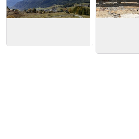
Sopra Châté
Petit Châtelard
Non ci si stanca mai di questa vista
Tra Châté e Châte
e di questa atmosfera bucolica!
angolino offre una
View picture in full screen
Torgnon.