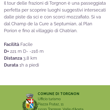
Il tour delle frazioni di Torgnon è una passeggiata
perfetta per scoprire luoghi suggestivi intersecati
dalle piste da sci e con scorci mozzafiato. Si va
dal Champ de la Cure a Septumian, al Plan
Porion e fino al villaggio di Chatrian.
Facilità
Facile
D+
221 m D- -216 m
Distanza
3,8 km
Durata
1h a piedi
COMUNE DI TORGNON
Ufficio turismo
Piazza Frutaz, 11
11020 Torgnon, Valle d'Aosta