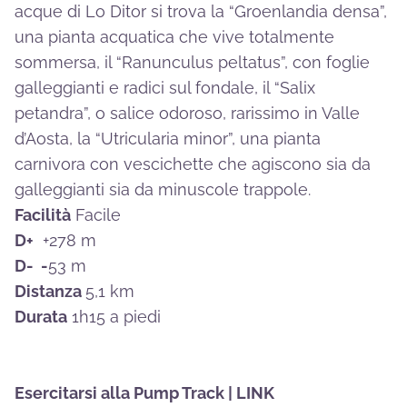
acque di Lo Ditor si trova la “Groenlandia densa”,
una pianta acquatica che vive totalmente
sommersa, il “Ranunculus peltatus”, con foglie
galleggianti e radici sul fondale, il “Salix
petandra”, o salice odoroso, rarissimo in Valle
d’Aosta, la “Utricularia minor”, una pianta
carnivora con vescichette che agiscono sia da
galleggianti sia da minuscole trappole.
Facilità
Facile
D+
+278 m
D- -
53 m
Distanza
5,1 km
Durata
1h15 a piedi
Esercitarsi alla Pump Track |
LINK